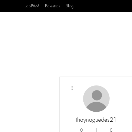
LabPAM
Palestras
Blog
Mais ações
thaynaguedes21
0
0