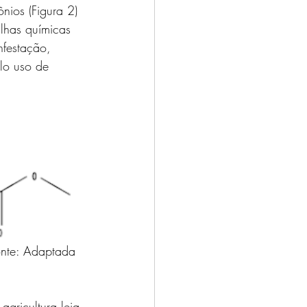
nios (Figura 2) 
lhas químicas 
nfestação, 
lo uso de 
onte: Adaptada 
gricultura leia 