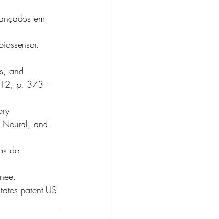
vançados em 
iossensor. 
ns, and 
012, p. 373–
ory 
, Neural, and 
as da 
nee. 
tates patent US 