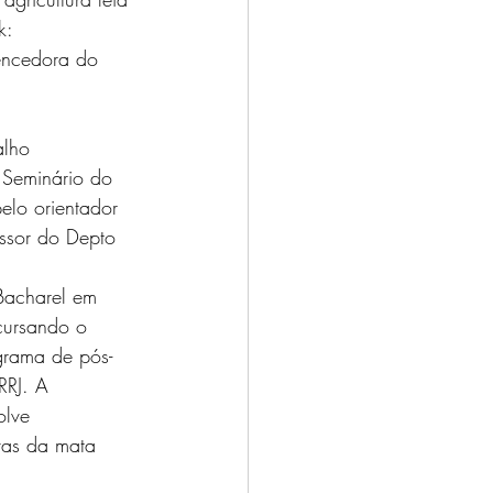
k: 
encedora do 
alho 
 Seminário do 
elo orientador 
ssor do Depto 
 Bacharel em 
cursando o 
grama de pós-
RJ. A 
olve 
vas da mata 