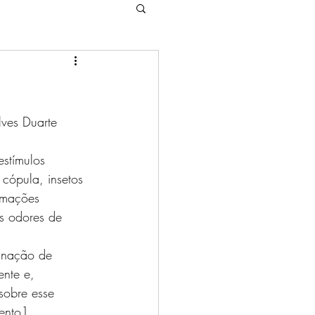
cópula, insetos 
ormações 
os odores de 
inação de 
nte e, 
sobre esse 
ento1. 