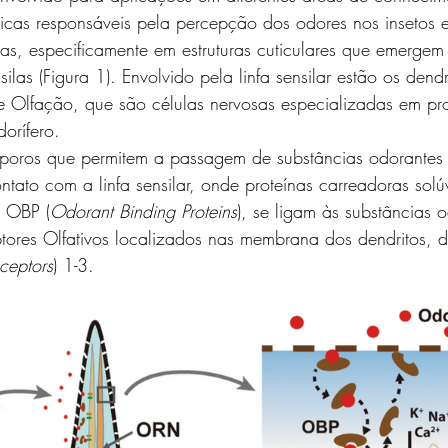
as, especificamente em estruturas cuticulares que emergem
as (Figura 1). Envolvido pela linfa sensilar estão os dendr
e Olfação, que são células nervosas especializadas em pr
dorífero. 
tato com a linfa sensilar, onde proteínas carreadoras solúv
a OBP (
Odorant Binding Proteins
), se ligam às substâncias 
ptores Olfativos localizados nas membrana dos dendritos,
ceptors
) 1-3.