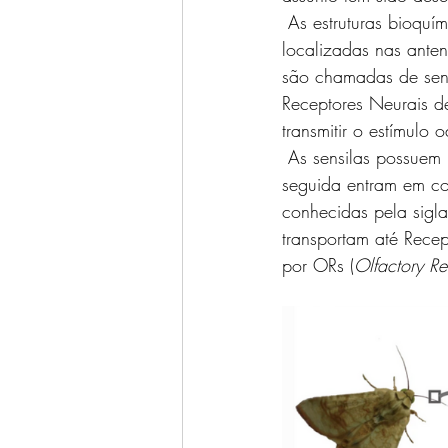
 As estruturas bioquímicas responsáveis pela percepção dos odores nos insetos estão 
localizadas nas anten
são chamadas de sensil
Receptores Neurais d
transmitir o estímulo o
 As sensilas possuem poros que permitem a passagem de substâncias odorantes que em 
seguida entram em con
conhecidas pela sigl
transportam até Rece
por ORs (
Olfactory Re