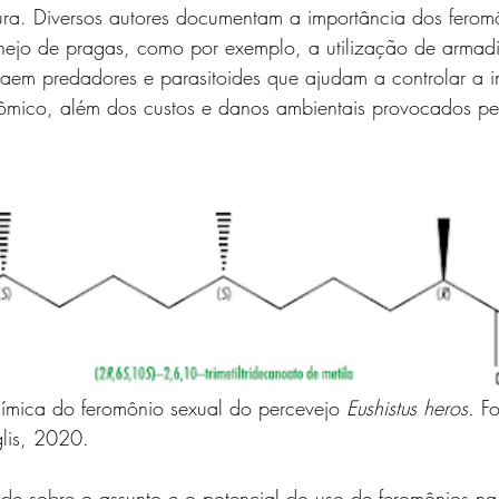
ura. Diversos autores documentam a importância dos feromô
jo de pragas, como por exemplo, a utilização de armadi
raem predadores e parasitoides que ajudam a controlar a i
ômico, além dos custos e danos ambientais provocados pe
química do feromônio sexual do percevejo 
Eushistus heros. 
F
glis, 2020.
de sobre o assunto e o potencial do uso de feromônios na a