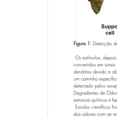
Figura 1
: Detecção d
 Os estímulos, depois da aproximação do odorante ao seu receptor específico, são sempre 
convertidos em sinai
dendritos devido a ab
um caminho específico
detectado pelos rece
Degradantes de Odor
estrutura química e f
 Estudos científicos focados compreender como que os insetos percebem os odores e a relação 
dos odores com as res