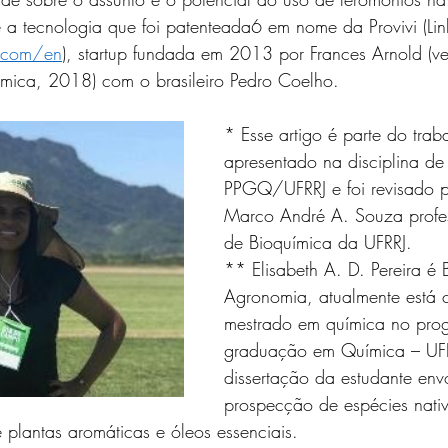
 a tecnologia que foi patenteada6 em nome da Provivi (Lin
i.com/en
), startup fundada em 2013 por Frances Arnold (v
ica, 2018) com o brasileiro Pedro Coelho.
* Esse artigo é parte do trab
apresentado na disciplina de
PPGQ/UFRRJ e foi revisado p
Marco André A. Souza profe
de Bioquímica da UFRRJ.
** Elisabeth A. D. Pereira é
Agronomia, atualmente está 
mestrado em química no pro
graduação em Química – UFR
dissertação da estudante env
prospecção de espécies nati
 plantas aromáticas e óleos essenciais.