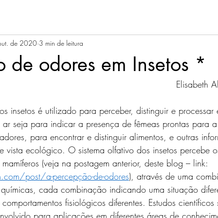
out. de 2020
3 min de leitura
 de odores em Insetos *
                                                      Elisabeth Alves Duarte 
 ar seja para indicar a presença de fêmeas prontas para a 
dores, para encontrar e distinguir alimentos, e outras inf
e vista ecológico. O sistema olfativo dos insetos percebe 
amíferos (veja na postagem anterior, deste blog – link:
.com/post/a-percepção-de-odores
), através de uma comb
s químicas, cada combinação indicando uma situação difere
comportamentos fisiológicos diferentes. Estudos científicos 
envolvido para aplicações em diferentes áreas de conhecim