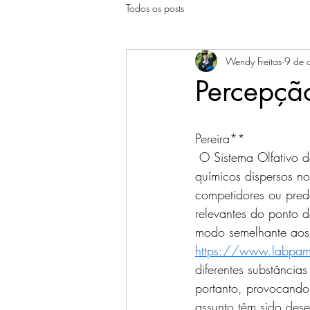
Todos os posts
Wendy Freitas
9 de 
Percepção
                                  
Pereira**
 O Sistema Olfativo dos insetos é utilizado para perceber, distinguir e processar estímulos 
químicos dispersos no
competidores ou preda
relevantes do ponto d
modo semelhante aos m
https://www.labpam
diferentes substância
portanto, provocando 
assunto têm sido des