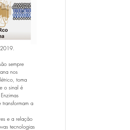
 2019.
rana nos 
étrico, toma 
 o sinal é 
 Enzimas 
 transformam a 
ovas tecnologias 