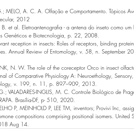
; MELO, A. C. A. Olfação e Comportamento. Tópicos A
ecular, 2012
 et al. Eletroantenografia - a antena do inseto como um b
s Genéticos e Biotecnologia, p. 22, 2008.
nt reception in insects: Roles of receptors, binding protei
es. Annual Review of Entomology, v. 58, n. September 2
, N. W. The role of the coreceptor Orco in insect olfact
urnal of Comparative Physiology A: Neuroethology, Sensory
iology, v. 199, n. 11, p. 897–909, 2013.
.; VALADARES-INGLIS, M. C. Controle Biológico de Prag
RAPA. Brasília-DF, p- 510, 2020.
 P, MEINHOLD P, LEE TM, inventors; Provivi Inc, assig
romone compositions comprising positional isomers. United S
018 Aug 14.