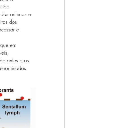
 das antenas e 
itos dos 
ocessar e 
eis, 
odorantes e as 
 denominados 