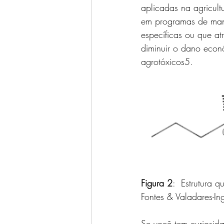
aplicadas na agricult
em programas de mane
específicas ou que at
diminuir o dano econ
agrotóxicos5.
Figura 2
:  Estrutura 
Fontes & Valadares-In
Se você tem curiosida