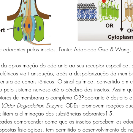
e odorantes pelos insetos. Fonte: Adaptada Guo & Wang,
s elétricos via transdução, após a despolarização da memb
ertura de canais iônicos. O sinal químico, convertido em el
 pelo sistema nervoso até o cérebro dos insetos. Assim que
ptores de membrana o complexo OBP-odorante é desfeito e
 (
Odor Degradation Enzyme
- ODEs) promovem reações que
acilitam a eliminação das substâncias odorantes1-5.
postas fisiológicas, tem permitido o desenvolvimento de n