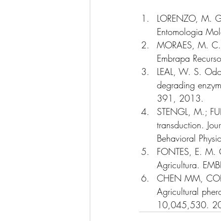
LORENZO, M. G.
Entomologia Mol
MORAES, M. C. B.
Embrapa Recurso
LEAL, W. S. Odora
degrading enzym
391, 2013.
STENGL, M.; FUNK
transduction. Jo
Behavioral Phys
FONTES, E. M. G
Agricultura. EMB
CHEN MM, COELHO
Agricultural phe
10,045,530. 2