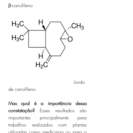
β-cariofileno     
                                            óxido 
de cariofileno
Mas qual é a importância dessa 
constatação?
 Esses resultados são 
importantes principalmente para 
trabalhos realizados com plantas 
utilizadas como medicinais ou para a 